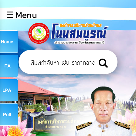
×
☰ Menu
lose
หน้า
หลัก
ข้อมูล
ก
พื้น
ฐาน
9
บุคลากร
ข่าว
ประชาสัมพันธ์
9
การ
เปิด
เผย
จ
ข้อมูล
สาธารณะ
OIT