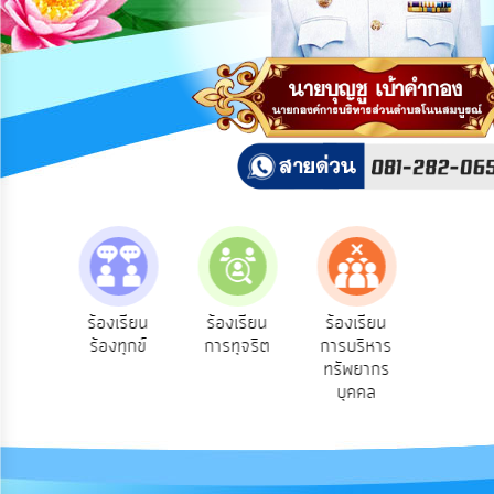
การ
ปฏิสัมพันธ์
ข้อมูล
รับ
ฟัง
ความ
คิด
เห็น
แผน
ยุทธศาสตร์/
แผน
e-Service
ร้องเรียน
ร้องเรียน
ร้องเรียน
พัฒนา
บริการ
ร้องทุกข์
การทุจริต
การบริหาร
ออนไลน์
ทรัพยากร
การ
บุคคล
บริหาร/
พัฒนา
ทรัพยากร
บุคคล