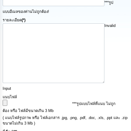
***รูป
นโยบาย
No
แบบอีเมลของท่านไม่ถูกต้อง!
Gift
Policy
รายละเอียด
(*)
Invalid
การ
ดำเนิน
การ
เพื่อ
ป้องกัน
การ
ทุจริต
มาตรการ
ส่ง
Input
เสริม
แนบไฟล์
คุณธรรม
และ
***รูปแบบไฟล์ที่แนบ ไม่ถูก
ความ
ต้อง หรือ ไฟล์มีขนาดเกิน 3 Mb
โปร่งใส
( แนบไฟล์รูปภาพ หรือ ไฟล์เอกสาร .jpg, .png, .pdf, .doc, .xls, .ppt และ .zip
ขนาดไม่เกิน 3 Mb )
ร้อง