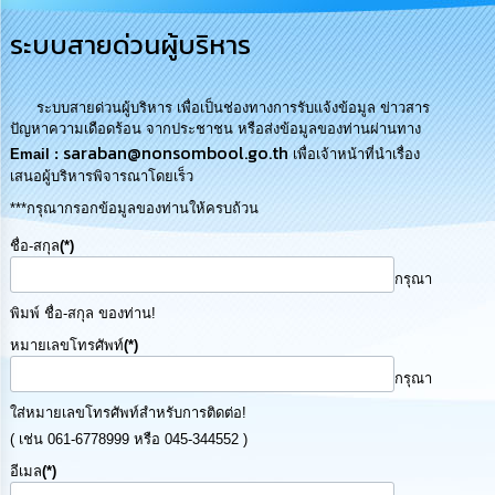
การ
ระบบสายด่วนผู้บริหาร
บริหาร
งาน
ระบบสายด่วนผู้บริหาร เพื่อเป็นช่องทางการรับแจ้งข้อมูล ข่าวสาร
การ
ปัญหาความเดือดร้อน จากประชาชน หรือส่งข้อมูลของท่านผ่านทาง
ส่ง
saraban@nonsombool.go.th
Email :
เพื่อเจ้าหน้าที่นำเรื่อง
เสริม
เสนอผู้บริหารพิจารณาโดยเร็ว
ความ
โปร่งใส
***กรุณากรอกข้อมูลของท่านให้ครบถ้วน
ชื่อ-สกุล
(*)
การ
จัด
กรุณา
ซื้อ
พิมพ์ ชื่อ-สกุล ของท่าน!
จัด
จ้าง
หมายเลขโทรศัพท์
(*)
กรุณา
การ
ใส่หมายเลขโทรศัพท์สำหรับการติดต่อ!
เงิน
การ
( เช่น 061-6778999 หรือ 045-344552 )
คลัง
อีเมล
(*)