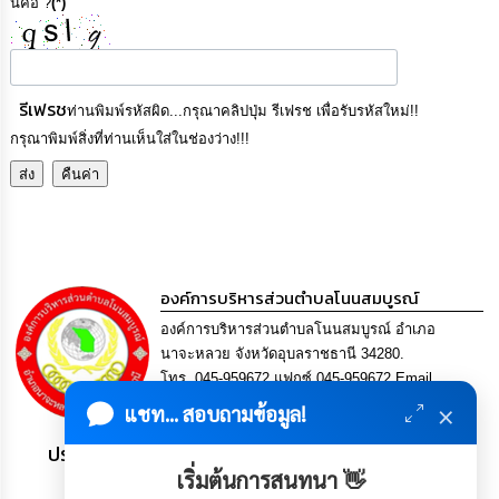
นี่คือ ?
(*)
เรียน
ร้อง
ทุกข์
รีเฟรช
e-
ท่านพิมพ์รหัสผิด...กรุณาคลิปปุ่ม รีเฟรช เพื่อรับรหัสใหม่!!
Service
กรุณาพิมพ์สิ่งที่ท่านเห็นใส่ในช่องว่าง!!!
กิจการ
สภา
กิจการ
สภา
องค์การบริหารส่วนตำบลโนนสมบูรณ์
องค์การบริหารส่วนตำบลโนนสมบูรณ์ อำเภอ
ท้อง
นาจะหลวย จังหวัดอุบลราชธานี 34280.
ถิ่น
โทร. 045-959672 แฟกซ์ 045-959672 Email
ของ
saraban@nonsombool.go.th
เรา
×
แชท... สอบถามข้อมูล!
ประชาชน มีภูมิคุ้มกัน พึ่งพาตนเอง พอเพียง เป็นสุข
การ
เริ่มต้นการสนทนา 👋
จัดการ