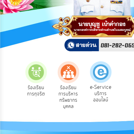
การ
ปฏิสัมพันธ์
ข้อมูล
รับ
ฟัง
ความ
คิด
เห็น
แผน
ยุทธศาสตร์/
แผน
e-Service
องเรียน
ร้องเรียน
ร้องเรียน
ถาม
พัฒนา
บริการ
องทุกข์
การทุจริต
การบริหาร
Q
ออนไลน์
ทรัพยากร
การ
บุคคล
บริหาร/
พัฒนา
ทรัพยากร
บุคคล