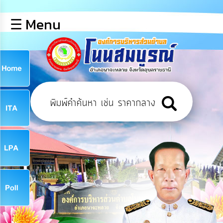
×
☰ Menu
lose
หน้า
หลัก
ข้อมูล
ก
พื้น
ฐาน
9
บุคลากร
ข่าว
ประชาสัมพันธ์
9
การ
เปิด
เผย
จ
ข้อมูล
สาธารณะ
OIT