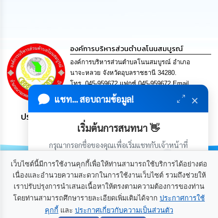
นโยบาย
No
Gift
Policy
องค์การบริหารส่วนตำบลโนนสมบูรณ์
การ
องค์การบริหารส่วนตำบลโนนสมบูรณ์ อำเภอ
ดำเนิน
นาจะหลวย จังหวัดอุบลราชธานี 34280.
การ
โทร. 045-959672 แฟกซ์ 045-959672 Email
เพื่อ
ป้องกัน
saraban@nonsombool.go.th
×
แชท... สอบถามข้อมูล!
การ
ทุจริต
ประชาชน มีภูมิคุ้มกัน พึ่งพาตนเอง พอเพียง เป็นสุข
เริ่มต้นการสนทนา 👋
มาตรการ
กรุณากรอกชื่อของคุณเพื่อเริ่มแชทกับเจ้าหน้าที่
ส่ง
เสริม
(เฉพาะในวันเวลาราชการ)
คุณธรรม
เว็บไซต์นี้มีการใช้งานคุกกี้เพื่อให้ท่านสามารถใช้บริการได้อย่างต่อ
และ
เนื่องและอำนวยความสะดวกในการใช้งานเว็บไซต์ รวมถึงช่วยให้
ความ
เราปรับปรุงการนำเสนอเนื้อหาให้ตรงตามความต้องการของท่าน
เกี่ยวกับเรา
ติดต่อเรา
โปร่งใส
โดยท่านสามารถศึกษารายละเอียดเพิ่มเติมได้จาก
ประกาศการใช้
คุกกี้
และ
ประกาศเกี่ยวกับความเป็นส่วนตัว
เริ่มแชท
ร้อง