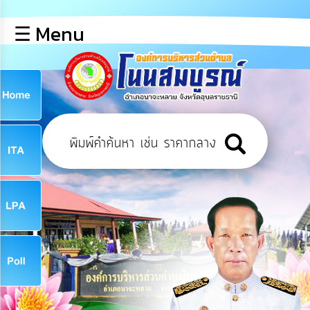
×
☰ Menu
lose
หน้า
หลัก
ข้อมูล
ก
พื้น
ฐาน
9
บุคลากร
ข่าว
ประชาสัมพันธ์
9
การ
เปิด
เผย
จ
ข้อมูล
สาธารณะ
OIT