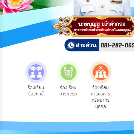
การ
ปฏิสัมพันธ์
ข้อมูล
รับ
ฟัง
ความ
คิด
เห็น
แผน
ยุทธศาสตร์/
แผน
e-Se
ฟังความ
ร้องเรียน
ร้องเรียน
ร้องเรียน
พัฒนา
บริ
ิดเห็น
ร้องทุกข์
การทุจริต
การบริหาร
ออน
ระชาชน
ทรัพยากร
การ
บุคคล
บริหาร/
พัฒนา
ทรัพยากร
บุคคล