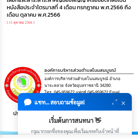
ความ
หนังสือประจำไตรมาสที่ 4 เดือน กรกฎาคม พ.ศ.2566 ถึง
รู้
เดือน ตุลาคม พ.ศ.2566
ข้อมูล
[ 11 ตุลาคม 2566 ]
การ
ติดต่อ
องค์การบริหารส่วนตำบลโนนสมบูรณ์
องค์การบริหารส่วนตำบลโนนสมบูรณ์ อำเภอ
นาจะหลวย จังหวัดอุบลราชธานี 34280.
โทร. 045-959672 แฟกซ์ 045-959672 Email
saraban@nonsombool.go.th
×
แชท... สอบถามข้อมูล!
ประชาชน มีภูมิคุ้มกัน พึ่งพาตนเอง พอเพียง เป็นสุข
เริ่มต้นการสนทนา 👋
กรุณากรอกชื่อของคุณเพื่อเริ่มแชทกับเจ้าหน้าที่