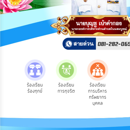
การ
ปฏิสัมพันธ์
ข้อมูล
รับ
ฟัง
ความ
คิด
เห็น
แผน
ยุทธศาสตร์/
แผน
e-Se
ฟังความ
ร้องเรียน
ร้องเรียน
ร้องเรียน
พัฒนา
บริ
ิดเห็น
ร้องทุกข์
การทุจริต
การบริหาร
ออน
ระชาชน
ทรัพยากร
การ
บุคคล
บริหาร/
พัฒนา
ทรัพยากร
บุคคล