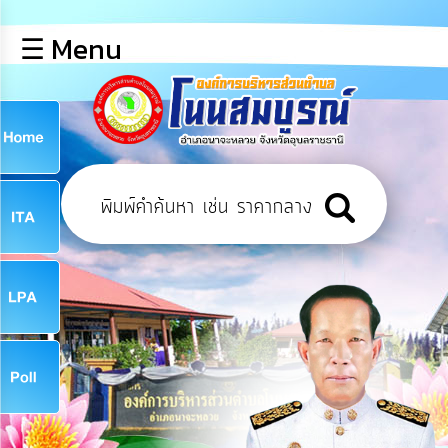
×
☰ Menu
lose
หน้า
หลัก
ข้อมูล
ก
พื้น
ฐาน
9
บุคลากร
ข่าว
ประชาสัมพันธ์
9
การ
เปิด
เผย
จ
ข้อมูล
สาธารณะ
OIT