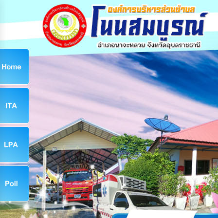
ก
9
9
จ