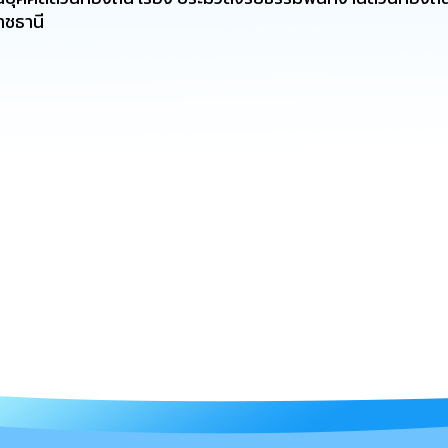
าชธานี