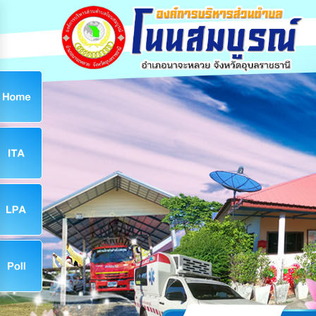
ก
9
9
จ